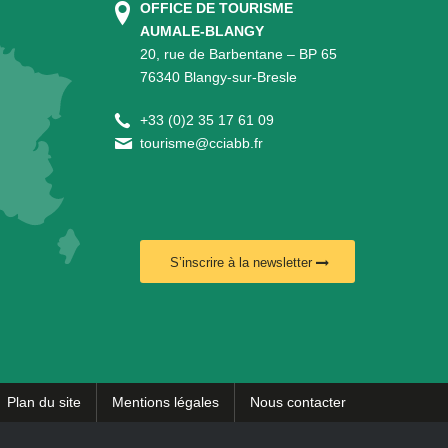
OFFICE DE TOURISME
AUMALE-BLANGY
20, rue de Barbentane – BP 65
76340 Blangy-sur-Bresle
+
33 (0)2 35 17 61 09
tourisme@cciabb.fr
S’inscrire à la newsletter
Plan du site
Mentions légales
Nous contacter