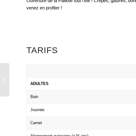
Ouverture de la Paillote tout l’été ! Crêpes, gaufres, 
venez en profiter !
TARIFS
Artmazia
ADULTES
Bain
Journée
Carnet
Abonnement quinzaine (+16 ans)