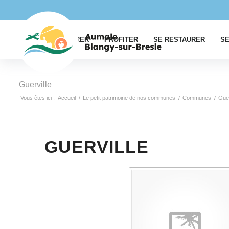
EXPLORER
PROFITER
SE RESTAURER
SE
Guerville
Vous êtes ici :
Accueil
/
Le petit patrimoine de nos communes
/
Communes
/
Guer
GUERVILLE