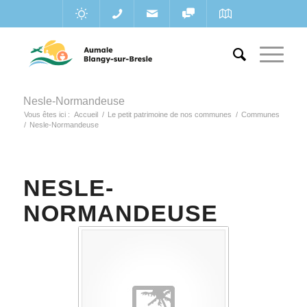
Nesle-Normandeuse
Vous êtes ici :
Accueil
/
Le petit patrimoine de nos communes
/
Communes
/
Nesle-Normandeuse
NESLE-
NORMANDEUSE