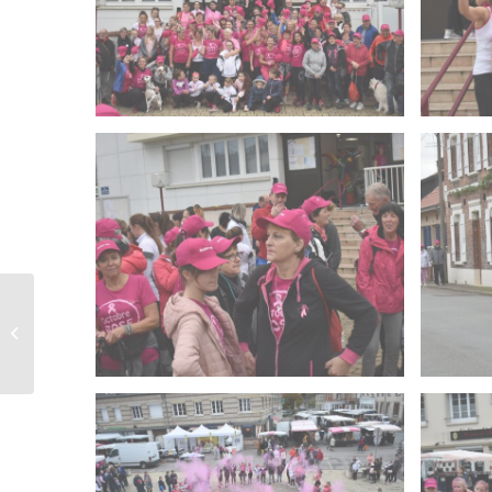
Journées Européennes
du Patrimoine – Sept
2019