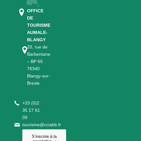
OFFICE
DE
TOURISME
AUMALE-
BLANGY
20, rue de
Barbentane
– BP 65
76340
Blangy-sur-
Bresle
+
33 (0)2
35 17 61
09
tourisme@cciabb.fr
S’inscrire à la