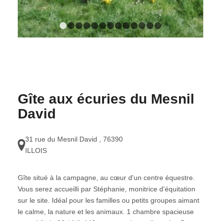
1
2
3
4
5
6
7
8
9
10
11
12
13
Gîte aux écuries du Mesnil
David
31 rue du Mesnil David
,
76390
ILLOIS
Gîte situé à la campagne, au cœur d'un centre équestre.
Vous serez accueilli par Stéphanie, monitrice d'équitation
sur le site. Idéal pour les familles ou petits groupes aimant
le calme, la nature et les animaux. 1 chambre spacieuse