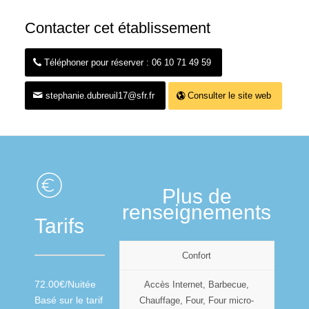
Contacter cet établissement
Téléphoner pour réserver : 06 10 71 49 59
stephanie.dubreuil17@sfr.fr
Consulter le site web
Plus de
renseignements
Tarifs
Confort
72.00€/Nuitée
Accès Internet, Barbecue,
Basé sur le tarif
Chauffage, Four, Four micro-