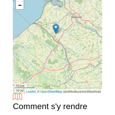
−
10 km
10 mi
Leaflet
, ©
OpenStreetMap
contributeurs/contributrices
Comment s'y rendre