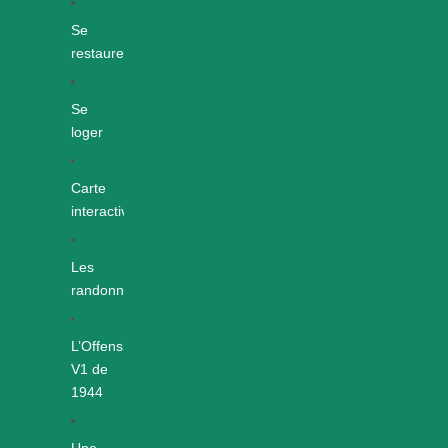
Se
restaurer
Se
loger
Carte
interactive
Les
randonnées
L’Offensive
V1 de
1944
Une