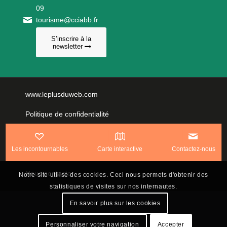
09
tourisme@cciabb.fr
S’inscrire à la
newsletter
www.leplusduweb.com
Politique de confidentialité
Plan du site
Les incontournables
Carte interactive
Contactez-nous
Mentions légales
Nous contacter
Notre site utilise des cookies. Ceci nous permets d'obtenir des
statistiques de visites sur nos internautes.
En savoir plus sur les cookies
Personnaliser votre navigation
Accepter