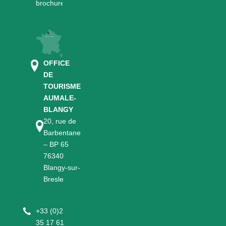
brochures
OFFICE
DE
TOURISME
AUMALE-
BLANGY
20, rue de
Barbentane
– BP 65
76340
Blangy-sur-
Bresle
+
33 (0)2
35 17 61