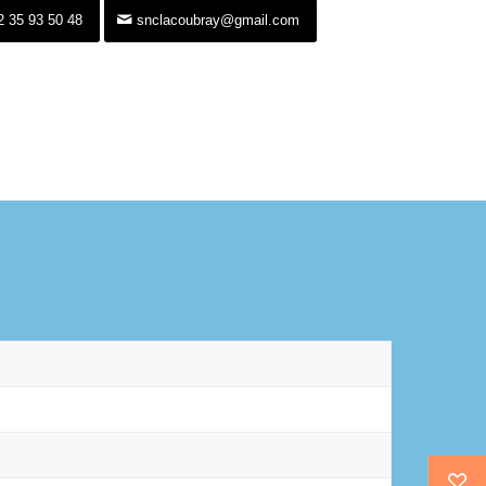
2 35 93 50 48
snclacoubray@gmail.com