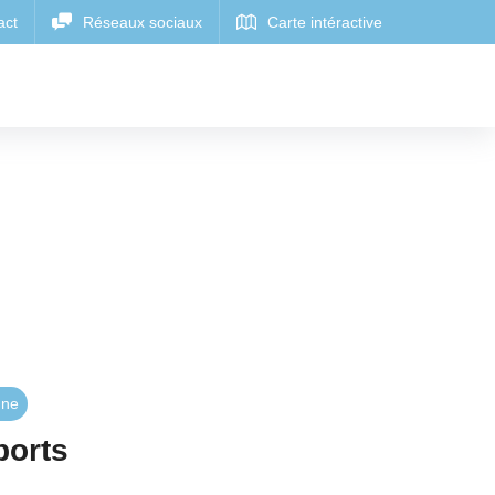
gne
ports