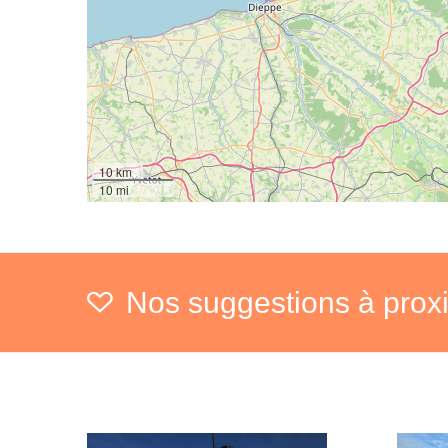
10 km
10 mi
Nos suggestions à prox