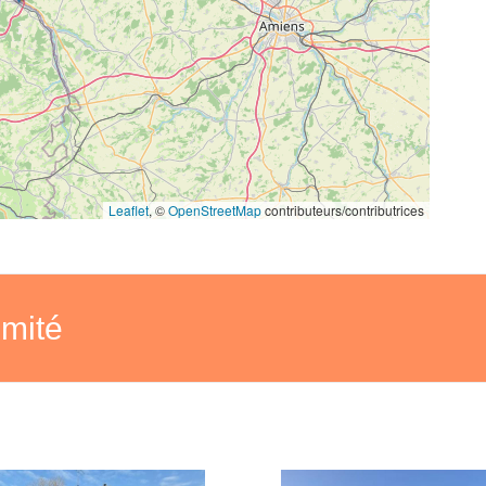
Leaflet
, ©
OpenStreetMap
contributeurs/contributrices
imité