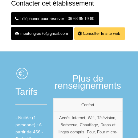
Contacter cet établissement
Téléphoner pour réserver : 06 68 95 19 80
moutongras76@gmail.com
Consulter le site web
Plus de
renseignements
Tarifs
Confort
- Nuitée (1
Accès Internet, Wifi, Télévision,
personne) : A
Barbecue, Chauffage, Draps et
partir de 45€ -
linges compris, Four, Four micro-