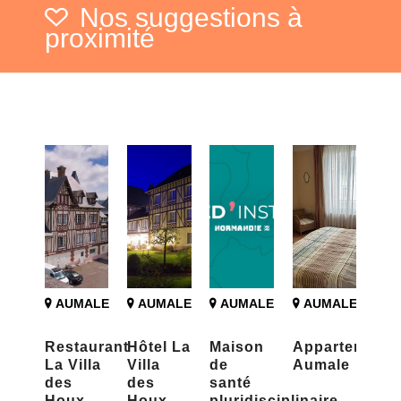
Nos suggestions à
proximité
AUMALE
AUMALE
AUMALE
AUMALE
Restaurant
Hôtel La
Maison
Appartement
La Villa
Villa
de
Aumale
des
des
santé
Houx
Houx
pluridisciplinaire