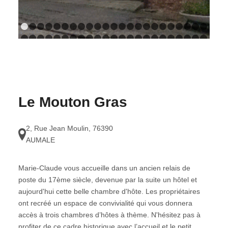
1
2
3
4
5
6
7
8
9
10
11
12
13
14
15
16
17
18
1
24
25
26
27
28
29
30
31
32
33
34
35
36
37
38
39
40
41
4
47
48
49
Le Mouton Gras
2, Rue Jean Moulin
,
76390
AUMALE
Marie-Claude vous accueille dans un ancien relais de
poste du 17ème siècle, devenue par la suite un hôtel et
aujourd'hui cette belle chambre d'hôte. Les propriétaires
ont recréé un espace de convivialité qui vous donnera
accès à trois chambres d’hôtes à thème. N'hésitez pas à
profiter de ce cadre historique avec l’accueil et le petit