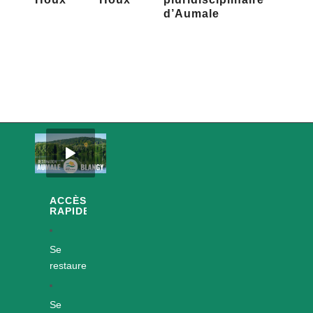
d’Aumale
ACCÈS
RAPIDES
Se
restaurer
Se