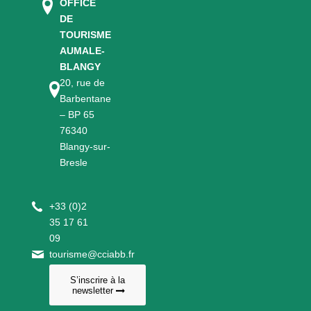
OFFICE
DE
TOURISME
AUMALE-
BLANGY
20, rue de
Barbentane
– BP 65
76340
Blangy-sur-
Bresle
+
33 (0)2
35 17 61
09
tourisme@cciabb.fr
S’inscrire à la
newsletter