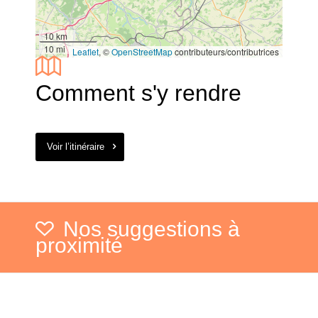
10 km
10 mi
Leaflet
, ©
OpenStreetMap
contributeurs/contributrices
Comment s'y rendre
Voir l’itinéraire
Nos suggestions à
proximité