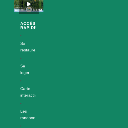
ACCÈS
RAPIDES
Se
restaurer
Se
loger
Carte
interactive
Les
randonnées