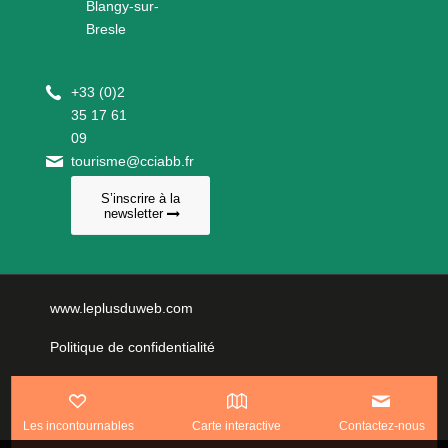
Blangy-sur-
Bresle
+
33 (0)2
35 17 61
09
tourisme@cciabb.fr
S’inscrire à la
newsletter
www.leplusduweb.com
Politique de confidentialité
Plan du site
Mentions légales
Les incontournables
Carte interactive
Contactez-nous