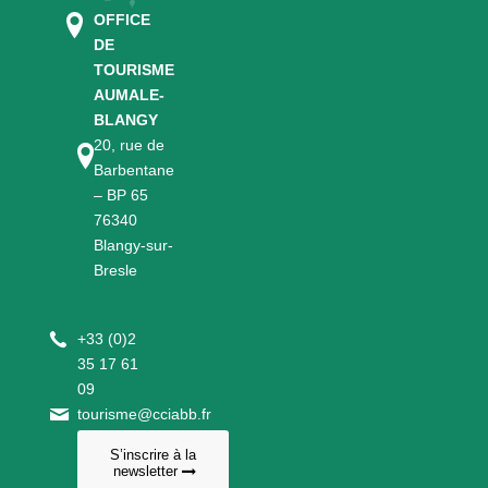
OFFICE
DE
TOURISME
AUMALE-
BLANGY
20, rue de
Barbentane
– BP 65
76340
Blangy-sur-
Bresle
+
33 (0)2
35 17 61
09
tourisme@cciabb.fr
S’inscrire à la
newsletter