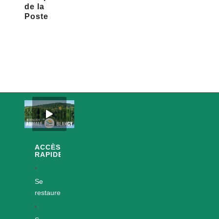
de la
Poste
ACCÈS
RAPIDES
Se
restaurer