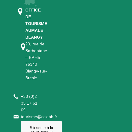
OFFICE
DE
TOURISME
AUMALE-
BLANGY
20, rue de
Barbentane
– BP 65
76340
Blangy-sur-
Bresle
+
33 (0)2
35 17 61
09
tourisme@cciabb.fr
S’inscrire à la