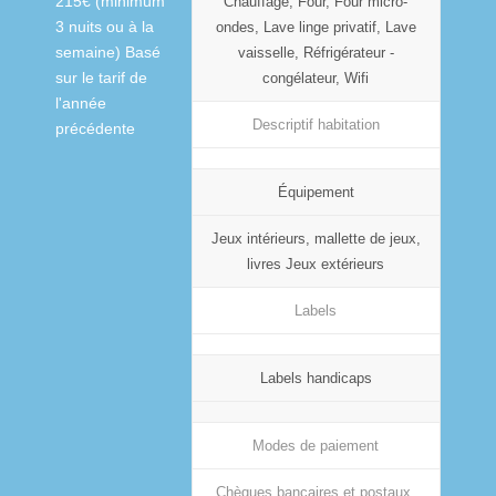
215€ (minimum
Chauffage, Four, Four micro-
3 nuits ou à la
ondes, Lave linge privatif, Lave
semaine) Basé
vaisselle, Réfrigérateur -
sur le tarif de
congélateur, Wifi
l'année
Descriptif habitation
précédente
Équipement
Jeux intérieurs, mallette de jeux,
livres Jeux extérieurs
Labels
Labels handicaps
Modes de paiement
Chèques bancaires et postaux,