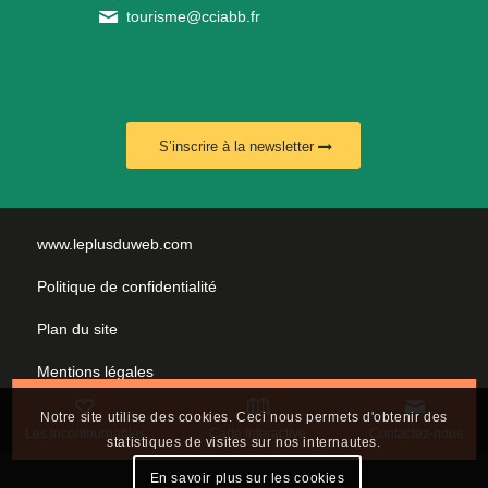
tourisme@cciabb.fr
S’inscrire à la newsletter
www.leplusduweb.com
Politique de confidentialité
Plan du site
Mentions légales
Nous contacter
Notre site utilise des cookies. Ceci nous permets d'obtenir des
Les incontournables
Carte interactive
Contactez-nous
statistiques de visites sur nos internautes.
En savoir plus sur les cookies