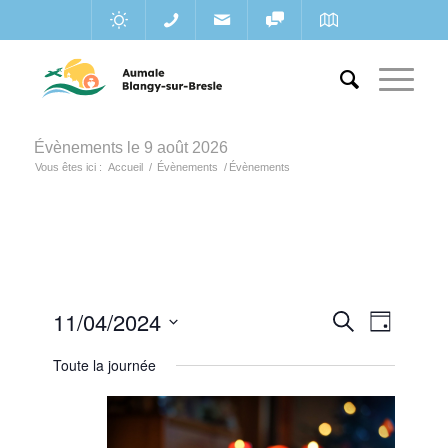
Évènements le 9 août 2026
Vous êtes ici :
Accueil
/
Évènements
/
Évènements
Recherc
11/04/2024
Navigat
Recherche
Jour
de
et
Sélectionnez
vues
Toute la journée
une
navigatio
Évènem
date.
de
vues