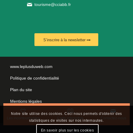
tourisme@cciabb.fr
S’inscrire à la newsletter
www.leplusduweb.com
Politique de confidentialité
Plan du site
Mentions légales
Nous contacter
Notre site utilise des cookies. Ceci nous permets d'obtenir des
Les incontournables
Carte interactive
Contactez-nous
statistiques de visites sur nos internautes.
En savoir plus sur les cookies