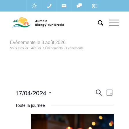
Évènements le 8 août 2026
Vous êtes ici :
Accueil
/
Évènements
/
Évènements
Recherc
17/04/2024
Navigat
Recherche
Jour
de
et
Sélectionnez
vues
Toute la journée
une
navigatio
Évènem
date.
de
vues