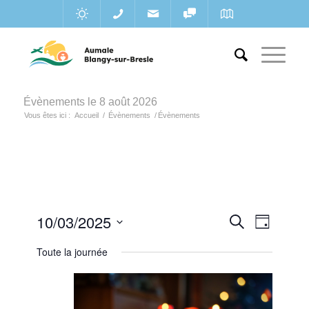
Évènements le 8 août 2026
Vous êtes ici :
Accueil
/
Évènements
/
Évènements
Recherc
10/03/2025
Navigat
Recherche
Jour
de
et
Sélectionnez
vues
Toute la journée
une
navigatio
Évènem
date.
de
vues