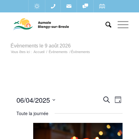
Évènements le 9 août 2026
Vous êtes ici :
Accueil
/
Évènements
/
Évènements
Recherc
06/04/2025
Navigat
Recherche
Jour
de
et
Sélectionnez
vues
Toute la journée
une
navigatio
Évènem
date.
de
vues