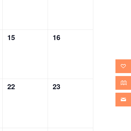
0
0
15
16
évènement,
évènement,
0
0
22
23
évènement,
évènement,