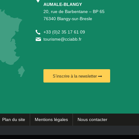
AUMALE-BLANGY
20, rue de Barbentane – BP 65
76340 Blangy-sur-Bresle
+
33 (0)2 35 17 61 09
tourisme@cciabb.fr
S’inscrire à la newsletter
Plan du site
Mentions légales
Nous contacter