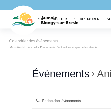
EXPLORER
PROFITER
SE RESTAURER
SE
Calendrier des événements
Vous êtes ici :
Accueil
/
Évènements
/
Animations et spectacles vivants
Évènements
Ani
Recherche
Saisir
et
mot-
clé.