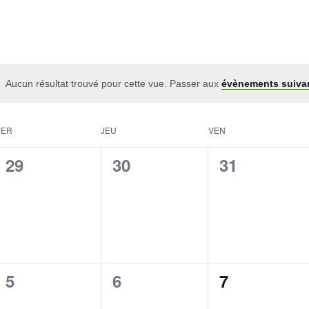
Aucun résultat trouvé pour cette vue. Passer aux
évènements suiva
MER
JEU
VEN
0
0
0
29
30
31
évènement,
évènement,
évènement,
0
0
0
5
6
7
évènement,
évènement,
évènement,