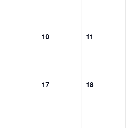
0
0
10
11
évènement,
évènement,
0
0
17
18
évènement,
évènement,