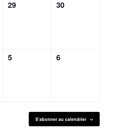
0
0
29
30
évènement,
évènement,
0
0
5
6
évènement,
évènement,
S’abonner au calendrier