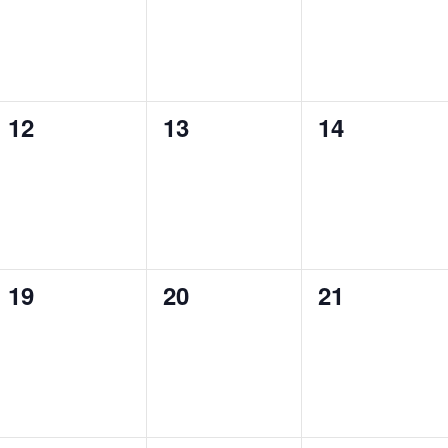
0
0
0
12
13
14
évènement,
évènement,
évènement,
0
0
0
19
20
21
évènement,
évènement,
évènement,