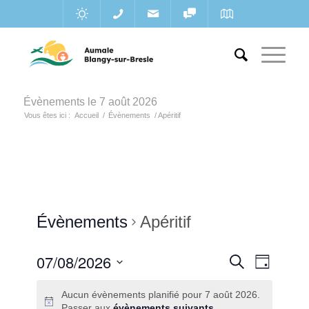
Évènements le 7 août 2026
Vous êtes ici :
Accueil
/
Évènements
/
Apéritif
Évènements
Apéritif
Recherc
07/08/2026
Navigat
Recherche
Jour
de
et
Sélectionnez
vues
Aucun évènements planifié pour 7 août 2026.
une
navigatio
Évènem
Passer aux
évènements suivants
.