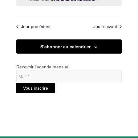
date.
de
vues
Évèneme
Jour précédent
Jour suivant
S’abonner au calendrier
Recevoir l’agenda mensuel.