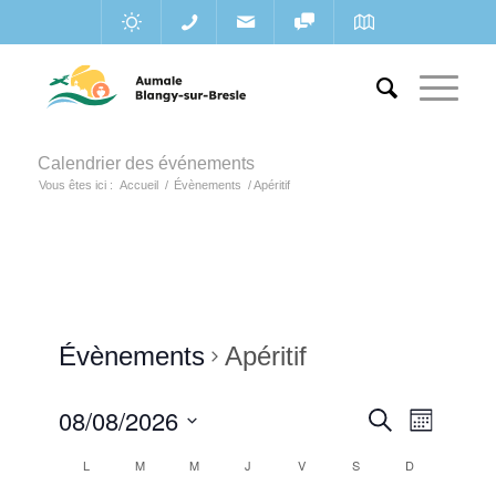
Calendrier des événements
Vous êtes ici :
Accueil
/
Évènements
/
Apéritif
Évènements
Apéritif
Recherc
08/08/2026
Navigat
Recherche
Mois
de
et
Sélectionnez
vues
Calendrier
L
M
M
J
V
S
D
une
navigatio
Évènem