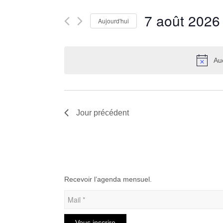
navigation
Rechercher
de
7 août 2026
Aujourd'hui
Évènements
vues
par
Sélectionnez
Évènements
mot-
une
clé.
date.
Au
Jour précédent
Recevoir l’agenda mensuel.