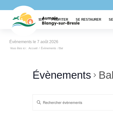
EXPLORER
PROFITER
SE RESTAURER
SE
Évènements le 7 août 2026
Vous êtes ici :
Accueil
/
Évènements
/
Bal
Évènements
Ba
Recherche
Saisir
et
mot-
clé.