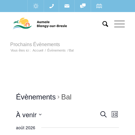
Prochains Évènements
Vous êtes ici :
Accueil
/
Évènements
/
Bal
Évènements
Bal
Recherc
À venir
Navigat
Recherche
Liste
de
et
Sélectionnez
vues
août 2026
une
navigatio
Évènem