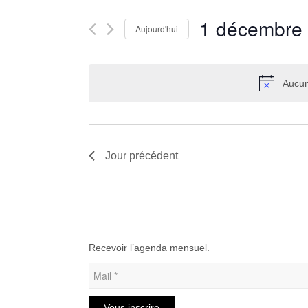
navigation
Rechercher
de
1 décembre
Aujourd'hui
Évènements
vues
par
Sélectionnez
Évènements
mot-
une
clé.
date.
Aucun
Jour précédent
Recevoir l’agenda mensuel.