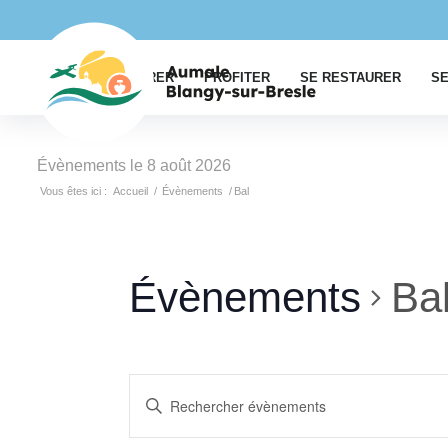
EXPLORER
PROFITER
SE RESTAURER
SE
Évènements le 8 août 2026
Vous êtes ici :
Accueil
/
Évènements
/
Bal
Évènements
Ba
Recherche
Saisir
et
mot-
clé.