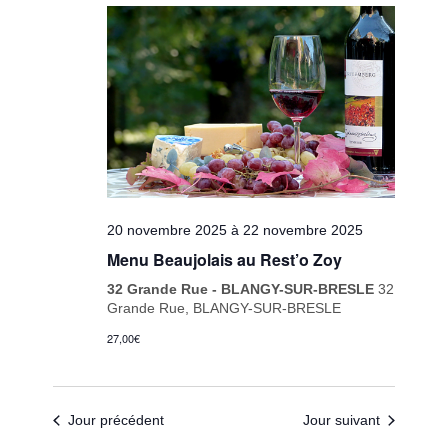
date.
de
vues
Évèneme
20 novembre 2025
à
22 novembre 2025
Menu Beaujolais au Rest’o Zoy
32 Grande Rue - BLANGY-SUR-BRESLE
32
Grande Rue, BLANGY-SUR-BRESLE
27,00€
Jour précédent
Jour suivant