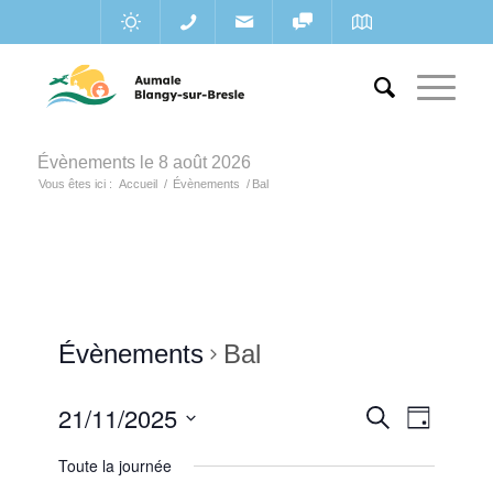
Évènements le 8 août 2026
Vous êtes ici :
Accueil
/
Évènements
/
Bal
Évènements
Bal
Recherc
21/11/2025
Navigat
Recherche
Jour
de
et
Sélectionnez
vues
Toute la journée
une
navigatio
Évènem