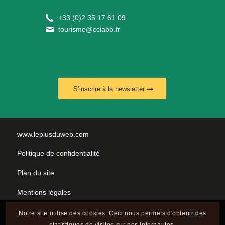
+
33 (0)2 35 17 61 09
tourisme@cciabb.fr
S’inscrire à la newsletter
www.leplusduweb.com
Politique de confidentialité
Plan du site
Mentions légales
Nous contacter
Notre site utilise des cookies. Ceci nous permets d'obtenir des
statistiques de visites sur nos internautes.