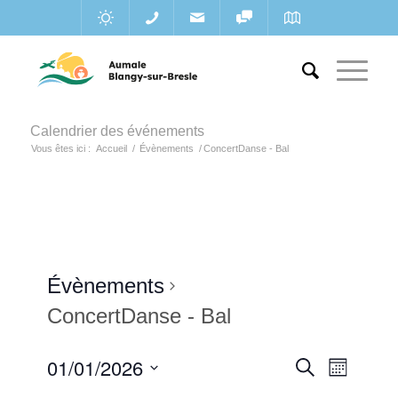
Calendrier des événements
Vous êtes ici :
Accueil
/
Évènements
/
ConcertDanse - Bal
Évènements
ConcertDanse - Bal
Recherc
01/01/2026
Navigat
Recherche
Mois
de
et
Sélectionnez