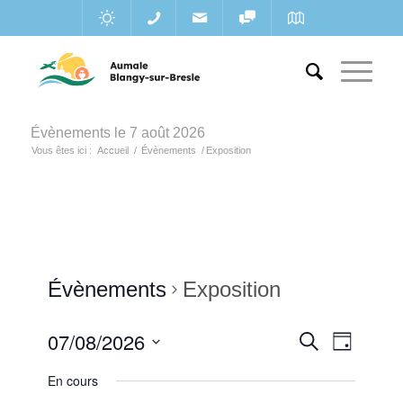
Évènements le 7 août 2026
Vous êtes ici :
Accueil
/
Évènements
/
Exposition
Évènements
Exposition
Recherc
07/08/2026
Navigat
Recherche
Jour
de
et
Sélectionnez
vues
En cours
une
navigatio
Évènem