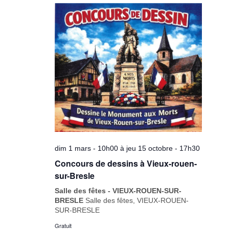
date.
de
vues
Évèneme
dim 1 mars - 10h00
à
jeu 15 octobre - 17h30
Concours de dessins à Vieux-rouen-
sur-Bresle
Salle des fêtes - VIEUX-ROUEN-SUR-
BRESLE
Salle des fêtes, VIEUX-ROUEN-
SUR-BRESLE
Gratuit