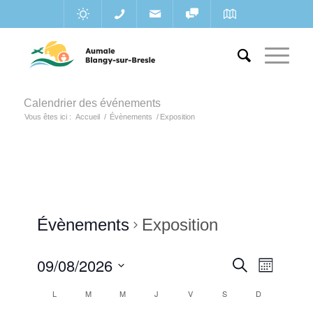
Calendrier des événements
Vous êtes ici :
Accueil
/
Évènements
/
Exposition
Évènements
Exposition
Recherc
09/08/2026
Navigat
Recherche
Mois
de
et
Sélectionnez
vues
Calendrier
L
M
M
J
V
S
D
une
navigatio
Évènem