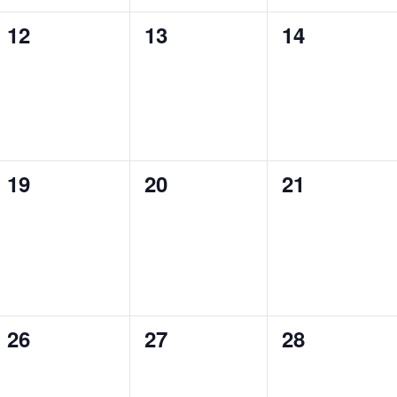
0
0
0
12
13
14
évènement,
évènement,
évènement,
0
0
0
19
20
21
évènement,
évènement,
évènement,
0
0
0
26
27
28
évènement,
évènement,
évènement,