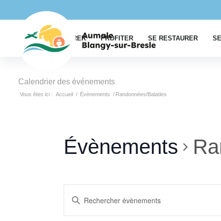
EXPLORER
PROFITER
SE RESTAURER
SE
Calendrier des événements
Vous êtes ici :
Accueil
/
Évènements
/
Randonnées/Balades
Évènements
Ra
Recherche
Saisir
et
mot-
clé.