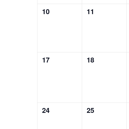
0
0
10
11
évènement,
évènement,
0
0
17
18
évènement,
évènement,
0
0
24
25
évènement,
évènement,