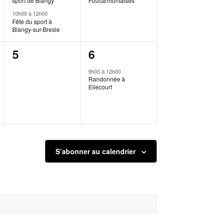
sport de Blangy
Foucarmontaises
10h00
à
12h00
Fête du sport à
Blangy-sur-Bresle
0
1
5
6
évènement,
évènement,
9h00
à
12h00
Randonnée à
Ellecourt
S’abonner au calendrier