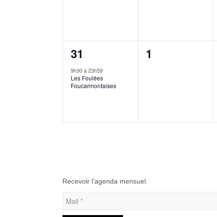
1
0
31
1
évènement,
évènement,
9h30
à
23h59
Les Foulées
Foucarmontaises
Recevoir l’agenda mensuel.