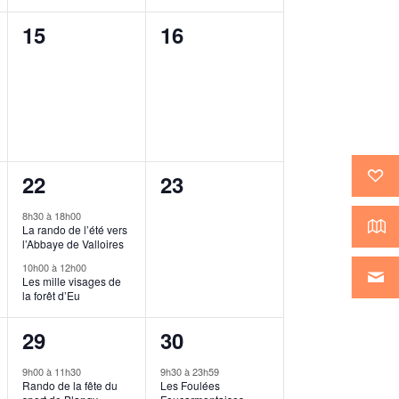
0
0
15
16
évènement,
évènement,
2
0
22
23
évènements,
évènement,
8h30
à
18h00
La rando de l’été vers
l’Abbaye de Valloires
10h00
à
12h00
Les mille visages de
la forêt d’Eu
2
1
29
30
évènements,
évènement,
9h00
à
11h30
9h30
à
23h59
Rando de la fête du
Les Foulées