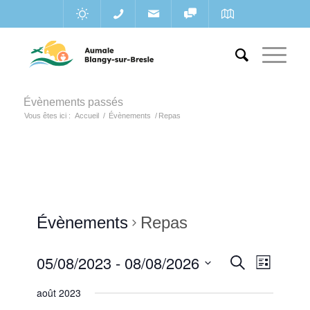
Évènements passés
Vous êtes ici :
Accueil
/
Évènements
/
Repas
Évènements
Repas
Recherc
05/08/2023
 - 
08/08/2026
Navigat
Recherche
Liste
de
et
Sélectionnez
vues
août 2023
une
navigatio
Évènem