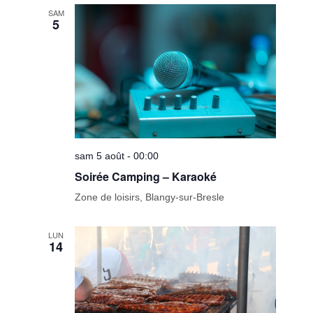
date.
de
SAM
5
vues
Évèneme
sam 5 août - 00:00
Soirée Camping – Karaoké
Zone de loisirs, Blangy-sur-Bresle
LUN
14