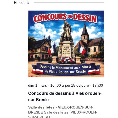
vues
En cours
une
navigatio
Évènem
date.
de
vues
Évèneme
dim 1 mars - 10h00
à
jeu 15 octobre - 17h30
Concours de dessins à Vieux-rouen-
sur-Bresle
Salle des fêtes - VIEUX-ROUEN-SUR-
BRESLE
Salle des fêtes, VIEUX-ROUEN-
SUR-BRESLE