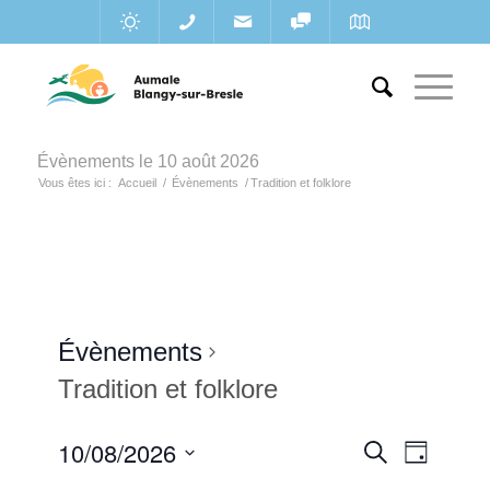
Évènements le 10 août 2026
Vous êtes ici :
Accueil
/
Évènements
/
Tradition et folklore
Évènements
Tradition et folklore
Recherc
10/08/2026
Navigat
Recherche
Jour
de
et
Sélectionnez