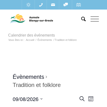
Calendrier des événements
Vous êtes ici :
Accueil
/
Évènements
/
Tradition et folklore
Évènements
Tradition et folklore
Recherc
09/08/2026
Navigat
Recherche
Mois
de
et
Sélectionnez