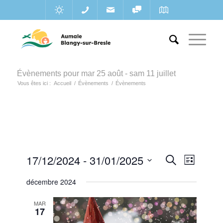
Évènements pour mar 25 août - sam 11 juillet
Vous êtes ici :
Accueil
/
Évènements
/
Évènements
Recherc
17/12/2024
 - 
31/01/2025
Navigat
Recherche
Liste
de
et
Sélectionnez
vues
décembre 2024
une
navigatio
Évènem
date.
de
MAR
17
vues