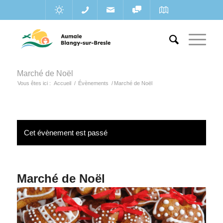
Marché de Noël
Vous êtes ici :
Accueil
/
Évènements
/
Marché de Noël
Cet évènement est passé
Marché de Noël