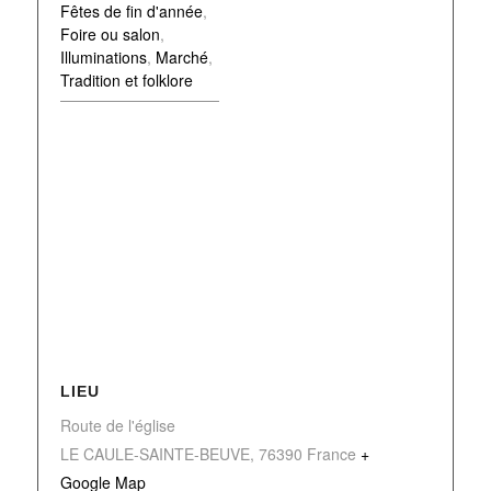
Fêtes de fin d'année
,
Foire ou salon
,
Illuminations
,
Marché
,
Tradition et folklore
LIEU
Route de l'église
LE CAULE-SAINTE-BEUVE
,
76390
France
+
Google Map