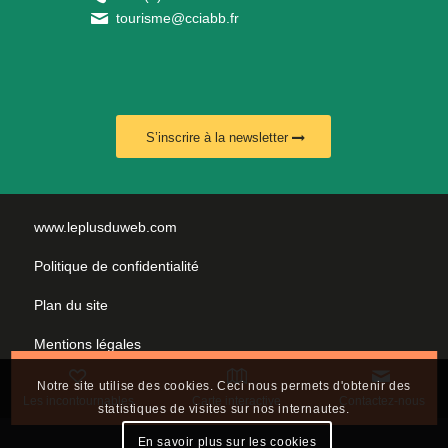
tourisme@cciabb.fr
S’inscrire à la newsletter
www.leplusduweb.com
Politique de confidentialité
Plan du site
Mentions légales
Nous contacter
Notre site utilise des cookies. Ceci nous permets d'obtenir des
Les incontournables
Carte interactive
Contactez-nous
statistiques de visites sur nos internautes.
En savoir plus sur les cookies