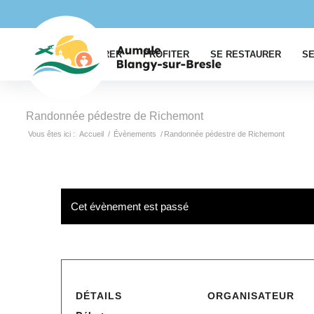
EXPLORER
PROFITER
SE RESTAURER
SE
Randonnée pédestre de Richemont
Vous êtes ici :
Accueil
/
Évènements
/
Randonnée pédestre de Richemont
Cet évènement est passé
DÉTAILS
ORGANISATEUR