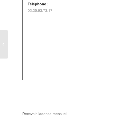
Téléphone :
02.35.93.73.17
Exposition « Les dinosaures » à
Aumale
Recevoir l’agenda mensuel.