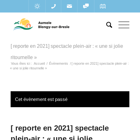
[ reporte en 2021] spectacle plein-air : « une si jolie
ritournelle »
Vous êtes ici :
Accueil
/
Évènements
/
[ reporte en 2021] spectacle plein-air :
« une si jolie ritournelle »
Cet évènement est passé
[ reporte en 2021] spectacle
plein-air : « une si jolie