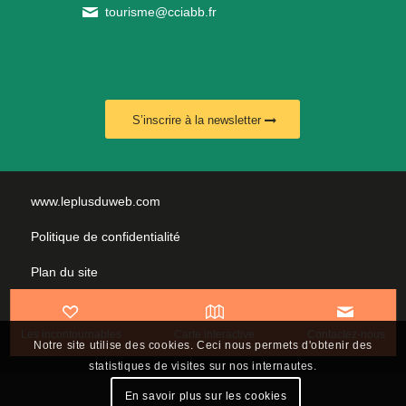
tourisme@cciabb.fr
S’inscrire à la newsletter
www.leplusduweb.com
Politique de confidentialité
Plan du site
Mentions légales
Les incontournables
Carte interactive
Contactez-nous
Nous contacter
Notre site utilise des cookies. Ceci nous permets d'obtenir des
statistiques de visites sur nos internautes.
En savoir plus sur les cookies