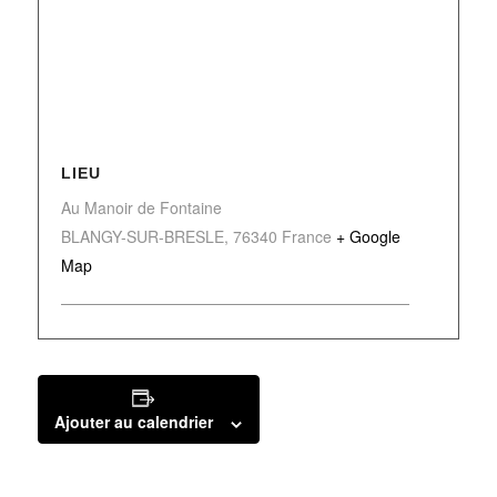
LIEU
Au Manoir de Fontaine
BLANGY-SUR-BRESLE
,
76340
France
+ Google
Map
Ajouter au calendrier