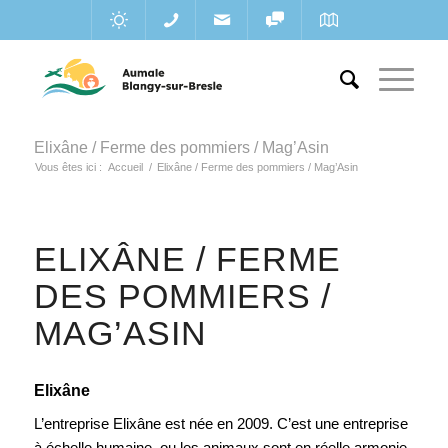
Elixâne / Ferme des pommiers / Mag’Asin
Vous êtes ici :
Accueil
/
Elixâne / Ferme des pommiers / Mag’Asin
ELIXÂNE / FERME
DES POMMIERS /
MAG’ASIN
Elixâne
L’entreprise Elixâne est née en 2009. C’est une entreprise
à échelle humaine, ou les animaux sont en réelle armonie