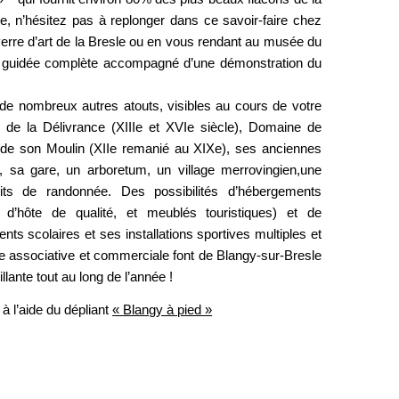
, n’hésitez pas à replonger dans ce savoir-faire chez
er verre d’art de la Bresle ou en vous rendant au musée du
te guidée complète accompagné d’une démonstration du
de nombreux autres atouts, visibles au cours de votre
 de la Délivrance (XIIIe et XVIe siècle), Domaine de
t de son Moulin (XIIe remanié au XIXe), ses anciennes
, sa gare, un arboretum, un village merrovingien,une
uits de randonnée. Des possibilités d’hébergements
 d’hôte de qualité, et meublés touristiques) et de
nts scolaires et ses installations sportives multiples et
vie associative et commerciale font de Blangy-sur-Bresle
lante tout au long de l’année !
 à l’aide du dépliant
« Blangy à pied »