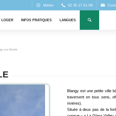
 LOGER
INFOS PRATIQUES
LANGUES
gy-sur-Bresle
LE
Blangy est une petite ville b
traversent en tous sens, of
rivières).
Située à deux pas de la for
connue – « La Glass Valley »