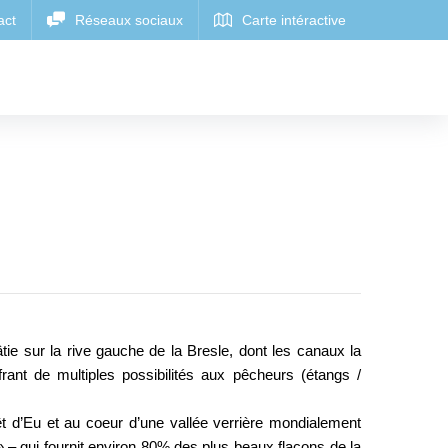
âtie sur la rive gauche de la Bresle, dont les canaux la
frant de multiples possibilités aux pêcheurs (étangs /
êt d’Eu et au coeur d’une vallée verrière mondialement
 – qui fournit environ 80% des plus beaux flacons de la