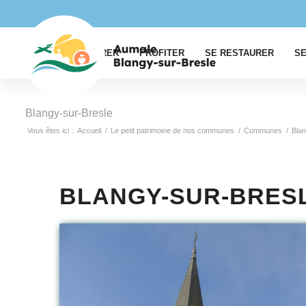
EXPLORER
PROFITER
SE RESTAURER
SE
Blangy-sur-Bresle
Vous êtes ici :
Accueil
/
Le petit patrimoine de nos communes
/
Communes
/
Blan
BLANGY-SUR-BRES