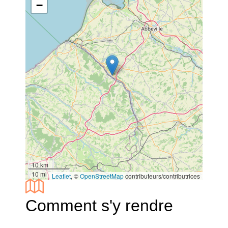
−
10 km
10 mi
Leaflet
, ©
OpenStreetMap
contributeurs/contributrices
Comment s'y rendre