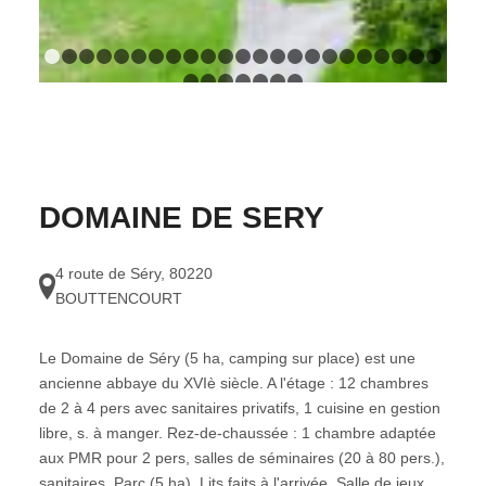
1
2
3
4
5
6
7
8
9
10
11
12
13
14
15
16
17
18
1
24
25
26
27
28
29
30
DOMAINE DE SERY
4 route de Séry
,
80220
BOUTTENCOURT
Le Domaine de Séry (5 ha, camping sur place) est une
ancienne abbaye du XVIè siècle. A l'étage : 12 chambres
de 2 à 4 pers avec sanitaires privatifs, 1 cuisine en gestion
libre, s. à manger. Rez-de-chaussée : 1 chambre adaptée
aux PMR pour 2 pers, salles de séminaires (20 à 80 pers.),
sanitaires. Parc (5 ha). Lits faits à l'arrivée. Salle de jeux