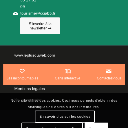
09
tourisme@cciabb.fr
S’inscrire à la
newsletter
www.leplusduweb.com
Politique de confidentialité
Plan du site
Les incontournables
Carte interactive
Contactez-nous
Mentions légales
Nous contacter
Notre site utilise des cookies. Ceci nous permets d'obtenir des
statistiques de visites sur nos internautes.
En savoir plus sur les cookies