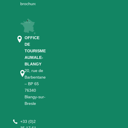
brochures
OFFICE
DE
TOURISME
AUMALE-
BLANGY
20, rue de
Barbentane
– BP 65
76340
Blangy-sur-
Bresle
+
33 (0)2
35 17 61