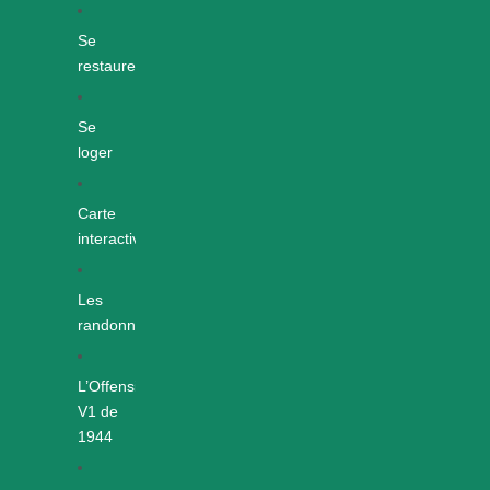
Se
restaurer
Se
loger
Carte
interactive
Les
randonnées
L’Offensive
V1 de
1944