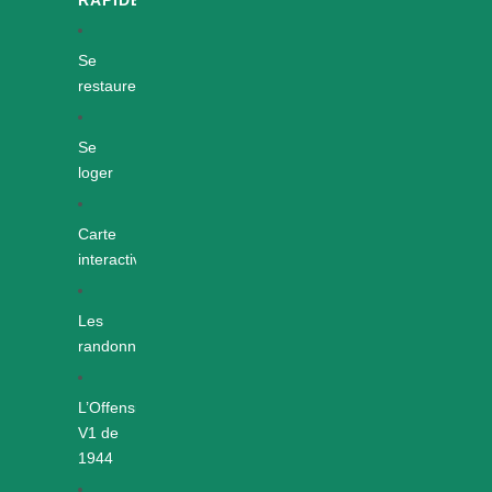
Se
restaurer
Se
loger
Carte
interactive
Les
randonnées
L’Offensive
V1 de
1944