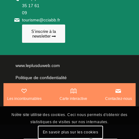
35 17 61
09
tourisme@cciabb.fr
S’inscrire à la
newsletter
www.leplusduweb.com
Politique de confidentialité
Plan du site
Les incontournables
Carte interactive
Contactez-nous
Mentions légales
Nous contacter
Notre site utilise des cookies. Ceci nous permets d'obtenir des
statistiques de visites sur nos internautes.
En savoir plus sur les cookies