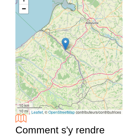
−
10 km
10 mi
Leaflet
, ©
OpenStreetMap
contributeurs/contributrices
Comment s'y rendre