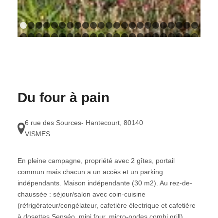
1
2
3
4
5
6
7
8
9
10
11
12
13
14
15
16
17
18
1
24
25
26
27
28
29
30
31
32
33
34
35
36
37
38
39
40
41
4
47
48
49
50
51
52
53
54
55
56
57
58
59
60
61
62
63
64
6
70
71
72
73
74
75
76
77
78
79
80
81
82
83
84
85
86
87
8
93
94
95
96
97
98
99
100
101
102
103
104
105
106
107
108
109
110
1
116
117
Du four à pain
6 rue des Sources- Hantecourt
,
80140
VISMES
En pleine campagne, propriété avec 2 gîtes, portail
commun mais chacun a un accès et un parking
indépendants. Maison indépendante (30 m2). Au rez-de-
chaussée : séjour/salon avec coin-cuisine
(réfrigérateur/congélateur, cafetière électrique et cafetière
à dosettes Senséo, mini four, micro-ondes combi grill),