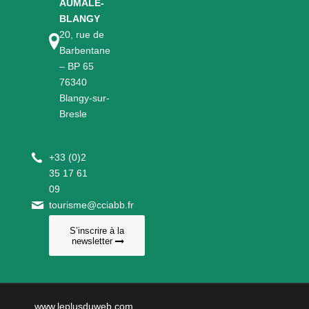
AUMALE-
BLANGY
20, rue de
Barbentane
– BP 65
76340
Blangy-sur-
Bresle
+
33 (0)2
35 17 61
09
tourisme@cciabb.fr
S’inscrire à la
newsletter
www.leplusduweb.com