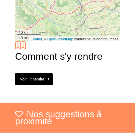
10 km
10 mi
Leaflet
, ©
OpenStreetMap
contributeurs/contributrices
Comment s'y rendre
Voir l’itinéraire
Nos suggestions à
proximité