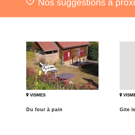
Nos suggestions à prox
VISMES
VISM
Du four à pain
Gite l