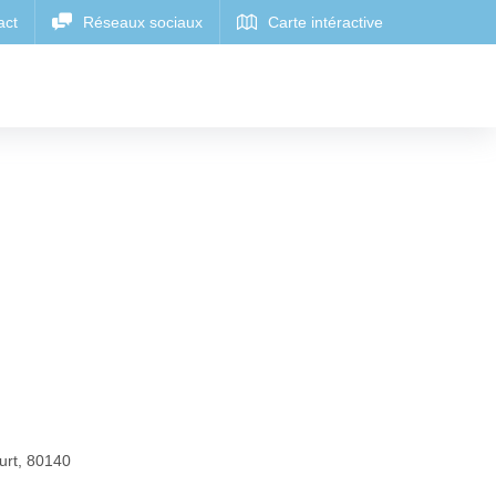
urt
,
80140