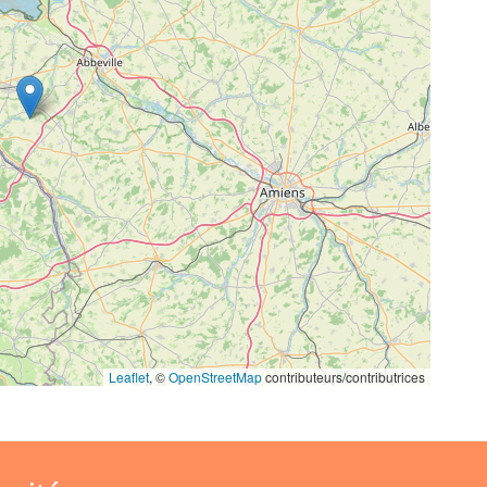
Leaflet
, ©
OpenStreetMap
contributeurs/contributrices