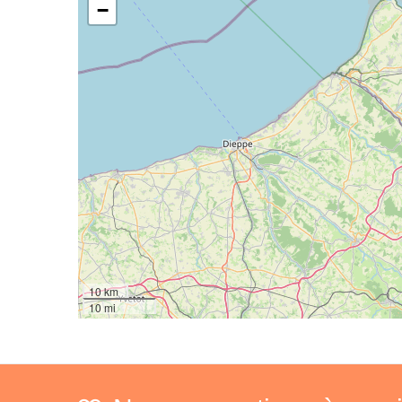
−
10 km
10 mi