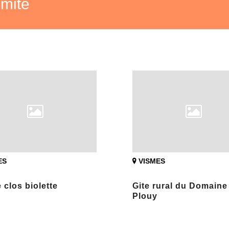
imité
ES
VISMES
e clos biolette
Gite rural du Domaine
Plouy