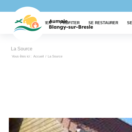
EXPLORER
PROFITER
SE RESTAURER
SE
La Source
Vous êtes ici :
Accueil
/
La Source