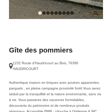
1
2
3
4
5
6
7
8
9
Gîte des pommiers
1232 Route d'Haudricourt au Bois
,
76390
HAUDRICOURT
Authentique maison en briques avec poutres apparentes,
parquets , en pleine campagne proximité forêt.Vous serez
séduit par la tranquillité et la nature environnante, sans vis
à vis. Vous passerez des vacances formidables,
découverte du patrimoine et de nombreux produits
régionaux. Accessible PMR - (douche à l'italienne & WC