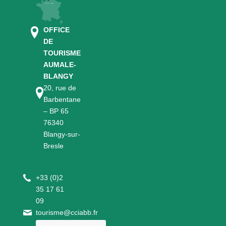
OFFICE
DE
TOURISME
AUMALE-
BLANGY
20, rue de
Barbentane
– BP 65
76340
Blangy-sur-
Bresle
+
33 (0)2
35 17 61
09
tourisme@cciabb.fr