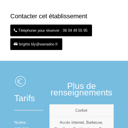
Contacter cet établissement
Téléphoner pour réserver : 06 04 49 55 95
brigitte.bly@wanadoo.fr
Plus de
renseignements
Tarifs
Confort
Nuitée :
Accès Internet, Barbecue,