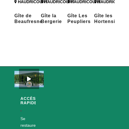
HAUDRICOURT
HAUDRICOURT
HAUDRICOURT
HAUDRICOURT
Gîte de
Gîte la
Gîte Les
Gîte les
Beaufresne
Bergerie
Peupliers
Hortensias
ACCÈS
RAPIDES
Se
restaurer