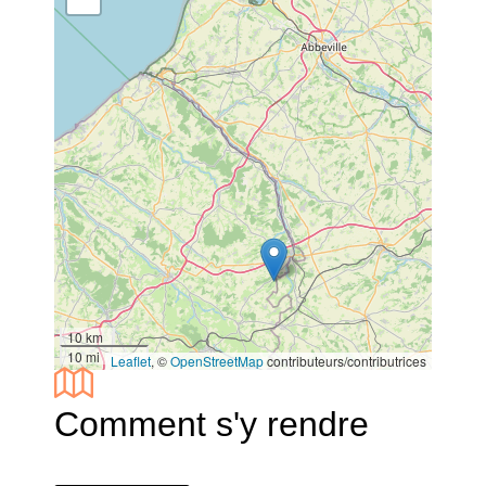
10 km
10 mi
Leaflet
, ©
OpenStreetMap
contributeurs/contributrices
Comment s'y rendre