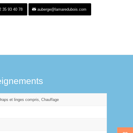
2 35 93 40 78
auberge@lamaredubois.com
eignements
Draps et linges compris, Chauffage