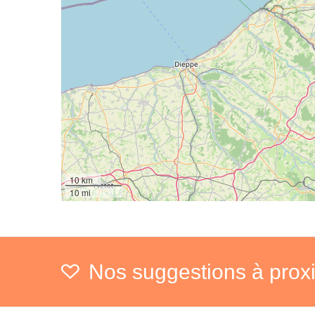
10 km
10 mi
Nos suggestions à prox