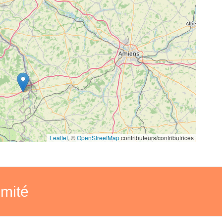
Leaflet
, ©
OpenStreetMap
contributeurs/contributrices
imité