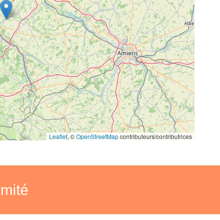
Leaflet
, ©
OpenStreetMap
contributeurs/contributrices
imité