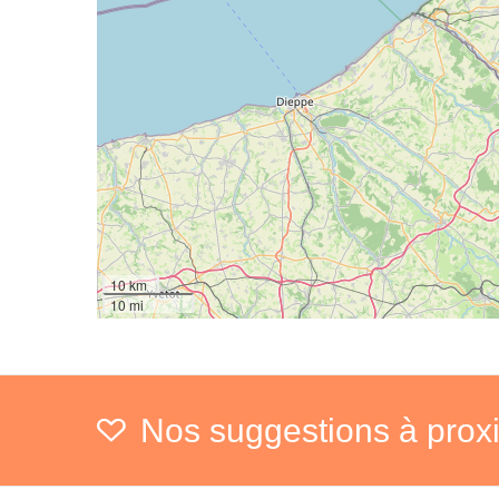
10 km
10 mi
Nos suggestions à prox