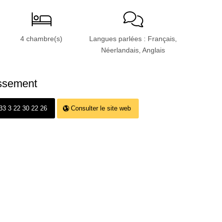
4 chambre(s)
Langues parlées : Français,
Néerlandais, Anglais
issement
+33 3 22 30 22 26
Consulter le site web