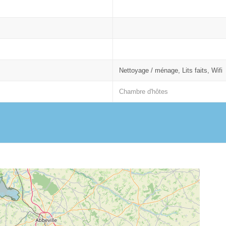
Nettoyage / ménage, Lits faits, Wifi
Chambre d'hôtes