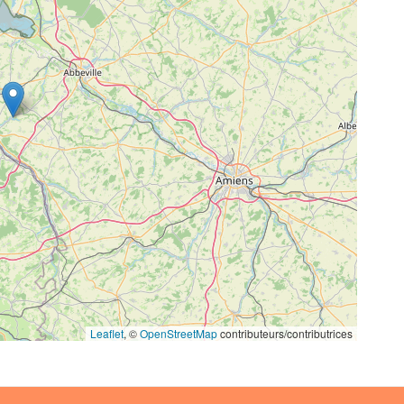
Leaflet
, ©
OpenStreetMap
contributeurs/contributrices