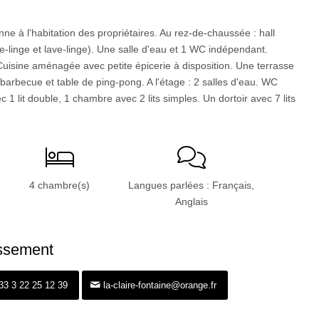
ne à l'habitation des propriétaires. Au rez-de-chaussée : hall
-linge et lave-linge). Une salle d'eau et 1 WC indépendant.
uisine aménagée avec petite épicerie à disposition. Une terrasse
 barbecue et table de ping-pong. A l'étage : 2 salles d'eau. WC
1 lit double, 1 chambre avec 2 lits simples. Un dortoir avec 7 lits
4 chambre(s)
Langues parlées : Français,
Anglais
issement
+33 3 22 25 12 39
la-claire-fontaine@orange.fr