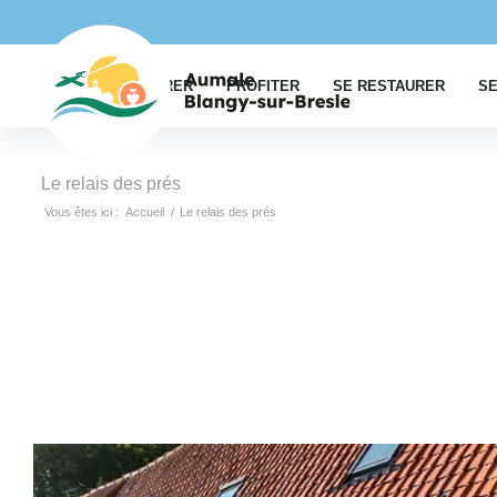
EXPLORER
PROFITER
SE RESTAURER
SE
Le relais des prés
Vous êtes ici :
Accueil
/
Le relais des prés