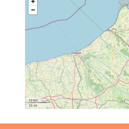
+
−
10 km
10 mi