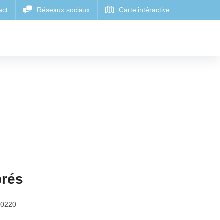
prés
80220