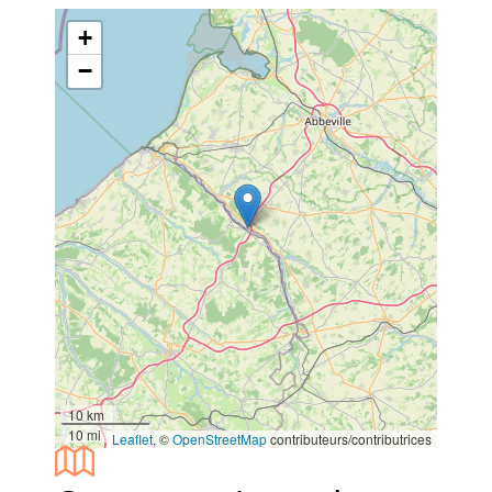
+
−
10 km
10 mi
Leaflet
, ©
OpenStreetMap
contributeurs/contributrices