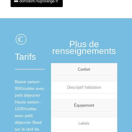
domidom76@orange.fr
Plus de
renseignements
Tarifs
Confort
Basse saison :
Descriptif habitation
95€/nuitée avec
petit déjeuner
Haute saison :
Équipement
110€/nuitée
avec petit
déjeuner Basé
Labels
sur le tarif de