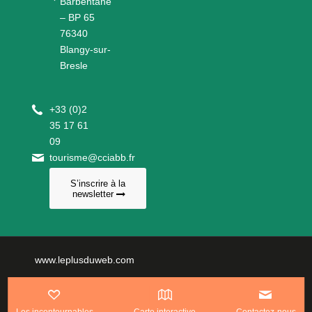
Barbentane
– BP 65
76340
Blangy-sur-
Bresle
+
33 (0)2
35 17 61
09
tourisme@cciabb.fr
S’inscrire à la
newsletter
www.leplusduweb.com
Politique de confidentialité