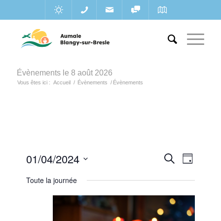
Évènements le 8 août 2026
Vous êtes ici :
Accueil
/
Évènements
/
Évènements
Recherc
01/04/2024
Navigat
Recherche
Jour
de
et
Sélectionnez
vues
Toute la journée
une
navigatio
Évènem
date.
de
vues