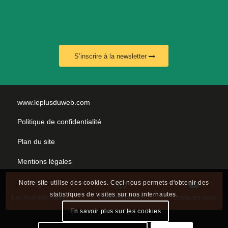
S’inscrire à la newsletter
www.leplusduweb.com
Politique de confidentialité
Plan du site
Mentions légales
Nous contacter
Notre site utilise des cookies. Ceci nous permets d'obtenir des
statistiques de visites sur nos internautes.
Les incontournables
Carte interactive
Contactez-nous
En savoir plus sur les cookies