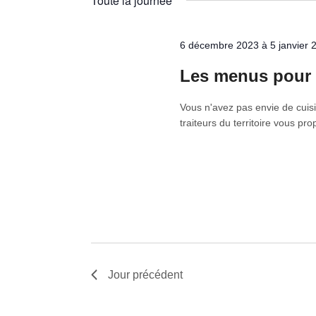
Toute la journée
clé.
date.
6 décembre 2023
à
5 janvier 
Les menus pour l
Vous n'avez pas envie de cuisi
traiteurs du territoire vous pr
Jour précédent