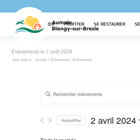
EXPLORER
PROFITER
SE RESTAURER
SE
Évènements le 7 août 2026
Vous êtes ici :
Accueil
/
Évènements
/
Évènements
Recherche
Saisir
et
mot-
navigation
clé.
Rechercher
de
2 avril 2024
Aujourd'hui
Évènements
vues
par
Sélectionnez
Évènements
mot-
une