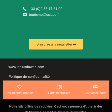
+
33 (0)2 35 17 61 09
tourisme@cciabb.fr
S’inscrire à la newsletter
www.leplusduweb.com
Politique de confidentialité
Plan du site
Les incontournables
Carte interactive
Contactez-nous
Mentions légales
Nous contacter
Notre site utilise des cookies. Ceci nous permets d'obtenir des