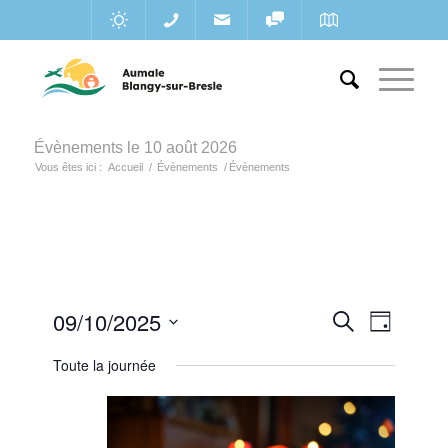
Évènements le 10 août 2026
Vous êtes ici :
Accueil
/
Évènements
/
Évènements
Recherc
09/10/2025
Navigat
Recherche
Jour
de
et
Sélectionnez
vues
Toute la journée
une
navigatio
Évènem
date.
de
vues