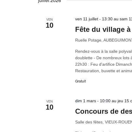
juillet 2026
clé.
date.
ven 11 juillet - 13:30 au sam 11
VEN
10
Fête du village
Ruelle Potage, AUBEGUIMON
Rendez-vous à la salle polyv
doublette - De nombreux lots à
22h30 : Feu d'artifice Dimanch
Restauration, buvette et anima
Gratuit
dim 1 mars - 10:00 au jeu 15 
VEN
10
Concours de des
Salle des fêtes, VIEUX-RO