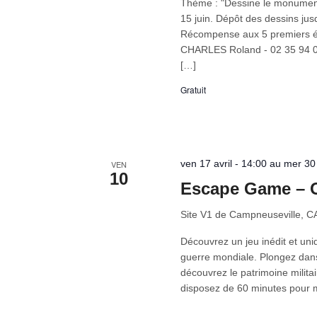
Thème : "Dessine le monument
15 juin. Dépôt des dessins 
Récompense aux 5 premiers éle
CHARLES Roland - 02 35 94 08 
[…]
Gratuit
ven 17 avril - 14:00 au mer 3
VEN
10
Escape Game – 
Site V1 de Campneuseville,
Découvrez un jeu inédit et uni
guerre mondiale. Plongez dans 
découvrez le patrimoine milita
disposez de 60 minutes pour m