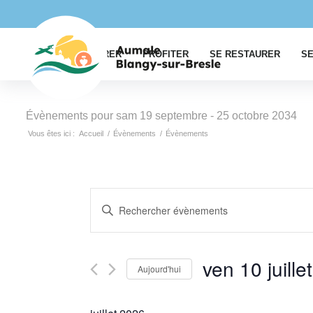
EXPLORER
PROFITER
SE RESTAURER
SE
Évènements pour sam 19 septembre - 25 octobre 2034
Vous êtes ici :
Accueil
/
Évènements
/
Évènements
Recherche
Saisir
et
mot-
navigation
clé.
Rechercher
de
ven 10 juillet
Aujourd'hui
Évènements
vues
par
Sélectionnez
Évènements
mot-
une